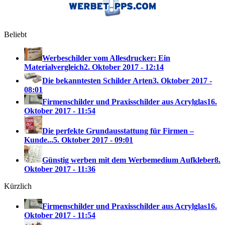
Beliebt
Werbeschilder vom Allesdrucker: Ein
Materialvergleich
2. Oktober 2017 - 12:14
Die bekanntesten Schilder Arten
3. Oktober 2017 -
08:01
Firmenschilder und Praxisschilder aus Acrylglas
16.
Oktober 2017 - 11:54
Die perfekte Grundausstattung für Firmen –
Kunde...
5. Oktober 2017 - 09:01
Günstig werben mit dem Werbemedium Aufkleber
8.
Oktober 2017 - 11:36
Kürzlich
Firmenschilder und Praxisschilder aus Acrylglas
16.
Oktober 2017 - 11:54