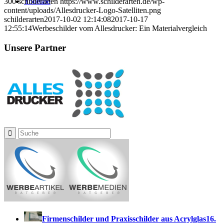
300
schilderarten
https://www.schilderarten.de/wp-
Youtube
content/uploads/Allesdrucker-Logo-Satelliten.png
schilderarten
2017-10-02 12:14:08
2017-10-17
12:55:14
Werbeschilder vom Allesdrucker: Ein Materialvergleich
Unsere Partner
Instagram
Firmenschilder und Praxisschilder aus Acrylglas
16.