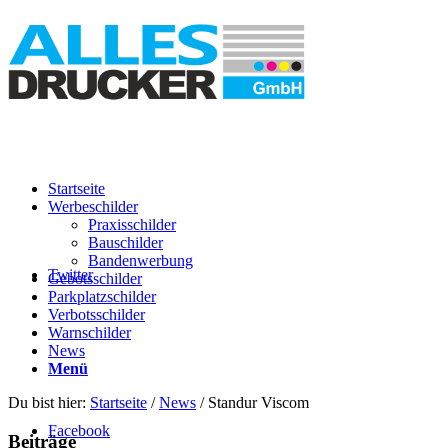
Startseite
Werbeschilder
Praxisschilder
Bauschilder
Bandenwerbung
Twitter
Gebotsschilder
Parkplatzschilder
Verbotsschilder
Warnschilder
News
Menü
Du bist hier:
Startseite
/
News
/
Standur Viscom
Facebook
Beiträge