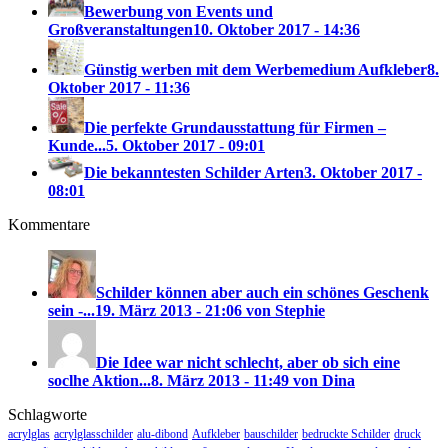
Bewerbung von Events und
Großveranstaltungen
10. Oktober 2017 - 14:36
Günstig werben mit dem Werbemedium Aufkleber
8.
Oktober 2017 - 11:36
Die perfekte Grundausstattung für Firmen –
Kunde...
5. Oktober 2017 - 09:01
Die bekanntesten Schilder Arten
3. Oktober 2017 -
08:01
Kommentare
Schilder können aber auch ein schönes Geschenk
sein -...
19. März 2013 - 21:06 von Stephie
Die Idee war nicht schlecht, aber ob sich eine
soclhe Aktion...
8. März 2013 - 11:49 von Dina
Schlagworte
acrylglas
acrylglasschilder
alu-dibond
Aufkleber
bauschilder
bedruckte Schilder
druck