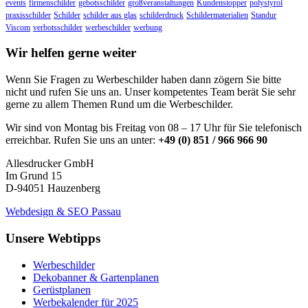
events
firmenschilder
gebotsschilder
großveranstaltungen
Kundenstopper
polystyrol
praxisschilder
Schilder
schilder aus glas
schilderdruck
Schildermaterialien
Standur
Viscom
verbotsschilder
werbeschilder
werbung
Wir helfen gerne weiter
Wenn Sie Fragen zu Werbeschilder haben dann zögern Sie bitte
nicht und rufen Sie uns an. Unser kompetentes Team berät Sie sehr
gerne zu allem Themen Rund um die Werbeschilder.
Wir sind von Montag bis Freitag von 08 – 17 Uhr für Sie telefonisch
erreichbar. Rufen Sie uns an unter:
+49 (0) 851 / 966 966 90
Allesdrucker GmbH
Im Grund 15
D-94051 Hauzenberg
Webdesign & SEO Passau
Unsere Webtipps
Werbeschilder
Dekobanner & Gartenplanen
Gerüstplanen
Werbekalender für 2025